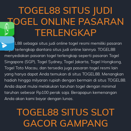
TOGEL88 SITUS JUDI
TOGEL ONLINE PASARAN
TERLENGKAP
TOGEL88 sebagai situs judi online togel resmi memiliki pasaran
togel terlengkap diantara situs judi online lainnya. TOGEL88
menyediakan pasaran togel terlengkap seperti pasaran Togel
Singapore (SGP), Togel Sydney, Togel Jakarta, Togel Hongkong,
Togel Toto Macau, dan tersedia juga pasaran togel resmi lain
yang hanya dapat Anda temukan di situs TOGEL88. Menangkan
hadiah hingga milyaran rupiah dengan bermain di situs TOGEL88.
Anda dapat mulai melakukan taruhan togel dengan minimal
taruhan sebesar Rp100 perak saja. Berapapun kemenangan
Anda akan kami bayar dengan lunas.
TOGEL88 SITUS SLOT
GACOR GAMPANG