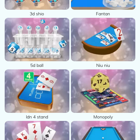
3d shio
Fantan
5d ball
Niu niu
Idn 4 stand
Monopoly