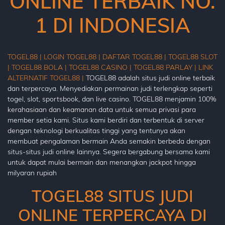
ONLINE TERBAIK NO.
1 DI INDONESIA
TOGEL88 |
LOGIN TOGEL88 |
DAFTAR TOGEL88 |
TOGEL88 SLOT
|
TOGEL88 BOLA |
TOGEL88 CASINO |
TOGEL88 PARLAY |
LINK
ALTERNATIF TOGEL88 |
TOGEL88 adalah situs judi online terbaik
dan terpercaya. Menyediakan permainan judi terlengkap seperti
togel, slot, sportsbook, dan live casino. TOGEL88 menjamin 100%
kerahasiaan dan keamanan data untuk semua privasi para
member setia kami. Situs kami berdiri dan terbentuk di server
dengan teknologi berkualitas tinggi yang tentunya akan
membuat pengalaman bermain Anda semakin berbeda dengan
situs-situs judi online lainnya. Segera bergabung bersama kami
untuk dapat mulai bermain dan menangkan jackpot hingga
milyaran rupiah
TOGEL88 SITUS JUDI
ONLINE TERPERCAYA DI