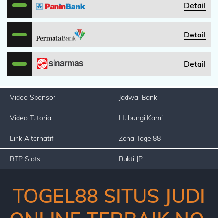
Detail
Detail
Detail
Video Sponsor
Jadwal Bank
Video Tutorial
Hubungi Kami
Link Alternatif
Zona Togel88
RTP Slots
Bukti JP
TOGEL88 SITUS JUDI